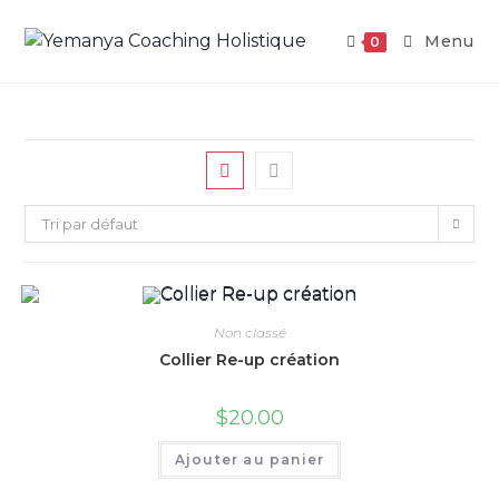
Aller
au
Menu
0
contenu
Tri par défaut
Non classé
Collier Re-up création
$
20.00
Ajouter au panier