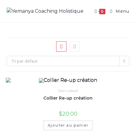
Aller
au
Menu
0
contenu
Tri par défaut
Non classé
Collier Re-up création
$
20.00
Ajouter au panier